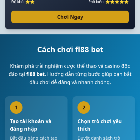
Độ khó: ⭐⭐
Phổ biến: ⭐⭐⭐⭐⭐
Chơi Ngay
Cách chơi fl88 bet
Khám phá trải nghiệm cược thể thao và casino độc
đáo tại
fl88 bet
. Hướng dẫn từng bước giúp bạn bắt
đầu chơi dễ dàng và nhanh chóng.
1
2
Tạo tài khoản và
Chọn trò chơi yêu
đăng nhập
thích
Bắt đầu bằng cách tạo
Duyệt danh sách trò