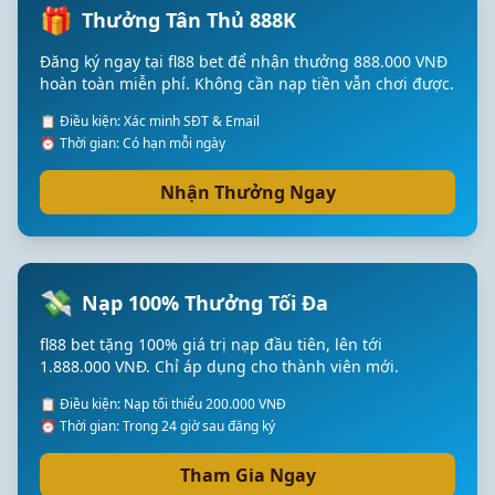
🎁
Thưởng Tân Thủ 888K
Đăng ký ngay tại fl88 bet để nhận thưởng 888.000 VNĐ
hoàn toàn miễn phí. Không cần nạp tiền vẫn chơi được.
📋 Điều kiện: Xác minh SĐT & Email
⏰ Thời gian: Có hạn mỗi ngày
Nhận Thưởng Ngay
💸
Nạp 100% Thưởng Tối Đa
fl88 bet tặng 100% giá trị nạp đầu tiên, lên tới
1.888.000 VNĐ. Chỉ áp dụng cho thành viên mới.
📋 Điều kiện: Nạp tối thiểu 200.000 VNĐ
⏰ Thời gian: Trong 24 giờ sau đăng ký
Tham Gia Ngay