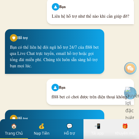
Bạn
👤
Liên hệ hỗ trợ như thế nào khi cần giúp đỡ?
Hỗ trợ
🛡️
Bạn có thể liên hệ đội ngũ hỗ trợ 24/7 của fl88 bet
qua Live Chat trực tuyến, email hỗ trợ hoặc gọi
tổng đài miễn phí. Chúng tôi luôn sẵn sàng hỗ trợ
bạn mọi lúc.
Bạn
👤
fl88 bet có chơi được trên điện thoại không?
Hỗ trợ
🛡️
🏠
💰
💬
📲
🎁
fl88 bet hoàn toàn tương thích với mọi thiết bị di
Trang Chủ
Nạp Tiền
Hỗ trợ
Tải app
Khuyến mãi
động iOS và Android. Bạn có thể chơi trực tiếp