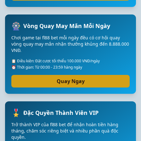
🎡
Vòng Quay May Mắn Mỗi Ngày
Chơi game tại fl88 bet mỗi ngày đều có cơ hội quay
vòng quay may mắn nhận thưởng khủng đến 8.888.000
VNĐ.
📋 Điều kiện: Đặt cược tối thiểu 100.000 VNĐ/ngày
⏰ Thời gian: Từ 00:00 - 23:59 hàng ngày
Quay Ngay
🎖️
Đặc Quyền Thành Viên VIP
Trở thành VIP của fl88 bet để nhận hoàn tiền hàng
tháng, chăm sóc riêng biệt và nhiều phần quà độc
quyền.