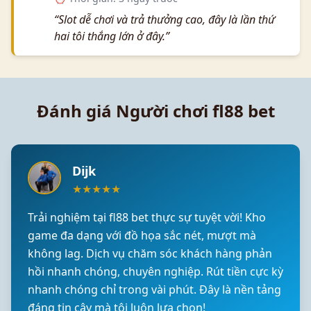
“Slot dễ chơi và trả thưởng cao, đây là lần thứ
hai tôi thắng lớn ở đây.”
Đánh giá Người chơi fl88 bet
Dijk
★
★
★
★
★
Trải nghiệm tại fl88 bet thực sự tuyệt vời! Kho
game đa dạng với đồ họa sắc nét, mượt mà
không lag. Dịch vụ chăm sóc khách hàng phản
hồi nhanh chóng, chuyên nghiệp. Rút tiền cực kỳ
nhanh chóng chỉ trong vài phút. Đây là nền tảng
đáng tin cậy mà tôi luôn lựa chọn!