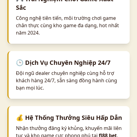
Sắc
Công nghệ tiên tiến, môi trường chơi game
chân thực cùng kho game đa dạng, hot nhất
năm 2024.
🕒 Dịch Vụ Chuyên Nghiệp 24/7
Đội ngũ dealer chuyên nghiệp cùng hỗ trợ
khách hàng 24/7, sẵn sàng đồng hành cùng
bạn mọi lúc.
💰 Hệ Thống Thưởng Siêu Hấp Dẫn
Nhận thưởng đăng ký khủng, khuyến mãi liên
tục và kho game cực phong phú tại
fl88 bet
.