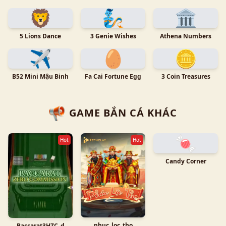
🦁
🧞
🏛️
5 Lions Dance
3 Genie Wishes
Athena Numbers
✈️
🥚
🪙
B52 Mini Mậu Binh
Fa Cai Fortune Egg
3 Coin Treasures
GAME BẮN CÁ KHÁC
🍬
Hot
Hot
Candy Corner
phuc_loc_tho
Baccarat3HZC_d