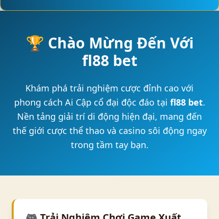
🏆 Chào Mừng Đến Với
fl88 bet
Khám phá trải nghiệm cược đỉnh cao với
phong cách Ai Cập cổ đại độc đáo tại
fl88 bet
.
Nền tảng giải trí di động hiện đại, mang đến
thế giới cược thể thao và casino sôi động ngay
trong tầm tay bạn.
🎮 Trải Nghiệm Chơi Game Xuất