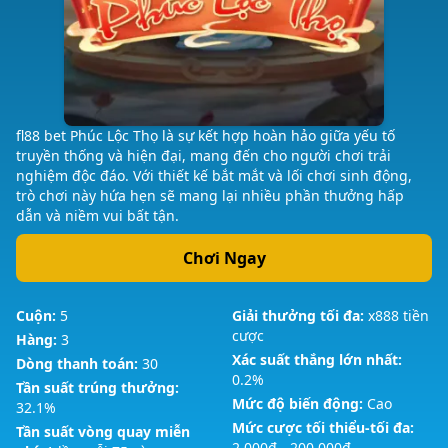
fl88 bet Phúc Lộc Thọ là sự kết hợp hoàn hảo giữa yếu tố
truyền thống và hiện đại, mang đến cho người chơi trải
nghiệm độc đáo. Với thiết kế bắt mắt và lối chơi sinh động,
trò chơi này hứa hẹn sẽ mang lại nhiều phần thưởng hấp
dẫn và niềm vui bất tận.
Chơi Ngay
Cuộn:
5
Giải thưởng tối đa:
x888 tiền
cược
Hàng:
3
Xác suất thắng lớn nhất:
Dòng thanh toán:
30
0.2%
Tần suất trúng thưởng:
Mức độ biến động:
Cao
32.1%
Mức cược tối thiểu-tối đa:
Tần suất vòng quay miễn
2.000đ - 200.000đ