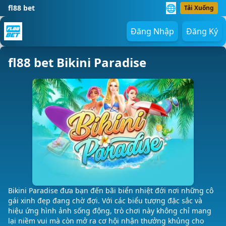
🌐
fl88 bet
Tải Xuống
Đăng Nhập
Đăng Ký
fl88 bet Bikini Paradise
Bikini Paradise đưa bạn đến bãi biển nhiệt đới nơi những cô
gái xinh đẹp đang chờ đợi. Với các biểu tượng đặc sắc và
hiệu ứng hình ảnh sống động, trò chơi này không chỉ mang
lại niềm vui mà còn mở ra cơ hội nhận thưởng khủng cho