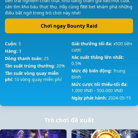
đến trải nghiệm chân thực như đang tham gia vào một cuộc
săn tìm kho báu thực thụ. Hãy cùng fl88 bet khám phá những
điều bất ngờ trong trò chơi này nhé!
Chơi ngay Bounty Raid
Cuộn:
5
Giải thưởng tối đa:
x500 tiền
cược
Hàng:
3
Xác suất thắng lớn nhất:
Dòng thanh toán:
25
0.5%
Tần suất trúng thưởng:
20%
Mức độ biến động:
Trung
Tần suất vòng quay miễn
bình
phí:
10 vòng quay miễn phí
Mức cược tối thiểu-tối đa:
1.000 VNĐ - 500.000 VNĐ
Ngày phát hành:
2024-05-15
Trò chơi đề xuất